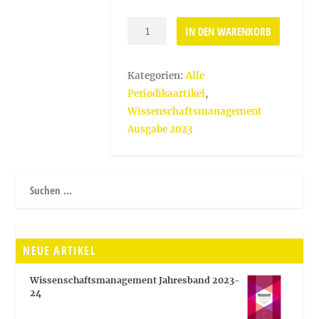
Wissenschaftskommunikation
IN DEN WARENKORB
und
Hochschulkommunikation
Kategorien:
Alle
[Digital]
Periodikaartikel
,
Menge
Wissenschaftsmanagement
Ausgabe 2023
NEUE ARTIKEL
Wissenschaftsmanagement Jahresband 2023-
24