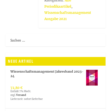
Kategorien:
Alle
Gestalten
Periodikaartikel
,
[Digital]
Wissenschaftsmanagement
Menge
Ausgabe 2021
NEUE ARTIKEL
Wissenschaftsmanagement Jahresband 2023-
24
72,80
€
Enthält 7% MwSt.
zzgl.
Versand
Lieferzeit: sofort lieferbar