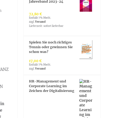
Jahresband 2023-24
n
72,80
€
Enthält 7% MwSt.
zzgl.
Versand
Lieferzeit: sofort lieferbar
Spielen Sie noch richtiges
Tennis oder gewinnen Sie
schon was?
17,00
€
Enthält 7% MwSt.
TANZ
zzgl.
Versand
HR-Management und
Corporate Learning im
AN
Zeichen der Digitalisierung
 in
de
t