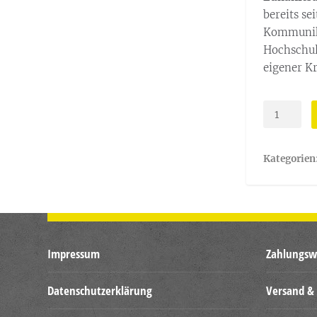
bereits se
Kommunika
Hochschule
eigener Kr
Große
Herausfor
für
Kategorien
Organisat
[Digital]
Menge
Impressum
Zahlungsw
Datenschutzerklärung
Versand & 