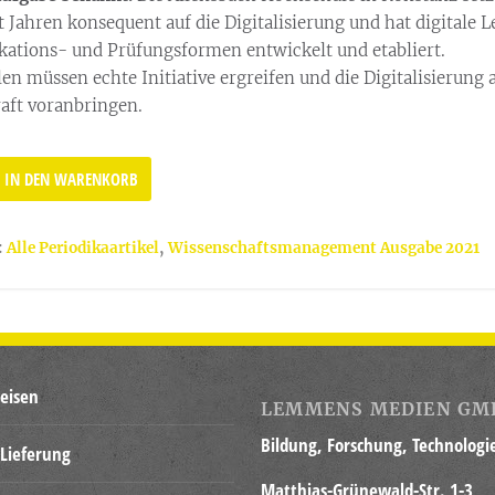
it Jahren konsequent auf die Digitalisierung und hat digitale L
tions- und Prüfungsformen entwickelt und etabliert.
n müssen echte Initiative ergreifen und die Digitalisierung 
aft voranbringen.
IN DEN WARENKORB
derungen
:
Alle Periodikaartikel
,
Wissenschaftsmanagement Ausgabe 2021
ionen
eisen
LEMMENS MEDIEN GM
Bildung, Forschung, Technologi
Lieferung
Matthias-Grünewald-Str. 1-3