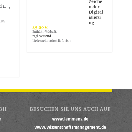
ehr-,
aus
45,00
€
Enthält 7% MwSt.
zzgl.
Versand
Lieferzeit: sofort lieferbar
BH
BESUCHEN SIE UNS AUCH AUF
e
www.lemmens.de
www.wissenschaftsmanagement.de