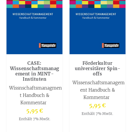
CASE:
Förderkultur
Wissenschaftsmanag
universitärer Spin-
ement in MINT-
offs
Instituten
Wissenschaftsmanagem
Wissnschaftsmanagmen
ent Handbuch &
t Handbuch &
Kommentar
Kommentar
5,95
€
5,95
€
Enthält 7% MwSt.
Enthält 7% MwSt.