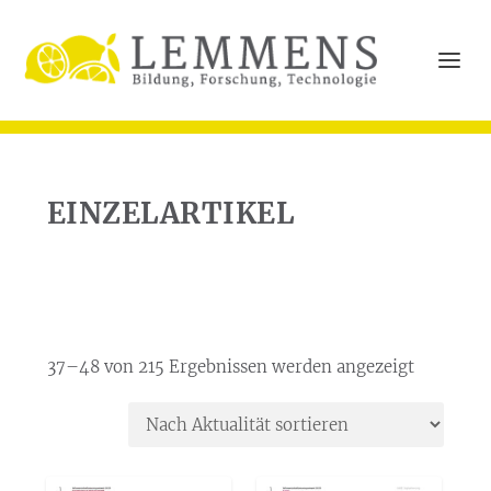
EINZELARTIKEL
N
37–48 von 215 Ergebnissen werden angezeigt
a
c
h
A