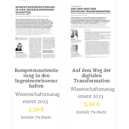
k
t
u
a
l
i
t
ä
t
s
Kompetenzorientie
Auf dem Weg der
o
rung in den
digitalen
Ingenieurwissensc
Transformation
r
haften
Wissenschaftsmanag
t
Wissenschaftsmanag
ement 2023
i
ement 2023
5,50
€
e
3,50
€
r
Enthält 7% MwSt.
Enthält 7% MwSt.
t